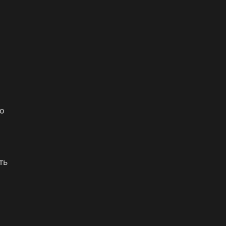
то
ть